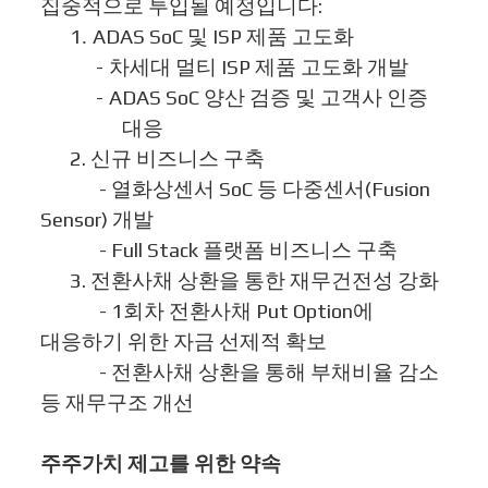
집중적으로 투입될 예정입니다
:
1️
.
ADAS SoC
및
ISP
제품 고도화
-
차세대 멀티
ISP
제품 고도화 개발
-
ADAS SoC
양산 검증 및 고객사 인증
대응
2.
신규 비즈니스 구축
-
열화상센서
SoC
등 다중센서
(Fusion
Sensor)
개발
- Full Stack
플랫폼 비즈니스 구축
3.
전환사채 상환을 통한 재무건전성 강화
- 1
회차 전환사채
Put Option
에
대응하기 위한 자금 선제적 확보
-
전환사채 상환을 통해 부채비율 감소
등 재무구조 개선
주주가치 제고를 위한 약속