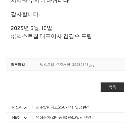
지켜봐 주시기 바랍니다
.
감사합니다
.
2025
년
6
월
16
일
㈜넥스트칩 대표이사 김경수 드림
첨부파일
넥스트칩_주주서한_20250616.jpg
목록
PREV
신주발행공고(250714)_일정변경
NEXT
유상증자(일반공모) FAQ (일정 변경)