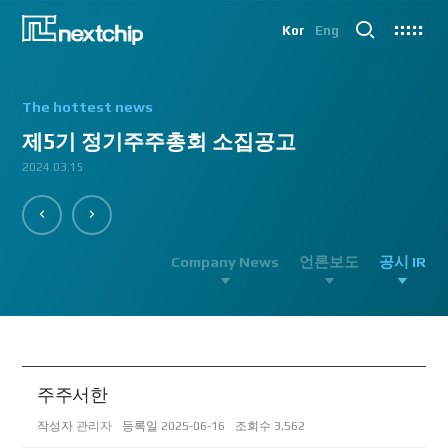
Kor
Eng
The hottest news
제5기 정기주주총회 소집공고
2024.03.15
2023.06.13
Company News
언론보도
공시 IR
주주서한
작성자
관리자
등록일
2025-06-16
조회수
3,562