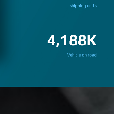
shipping units
4,188
Vehicle on road