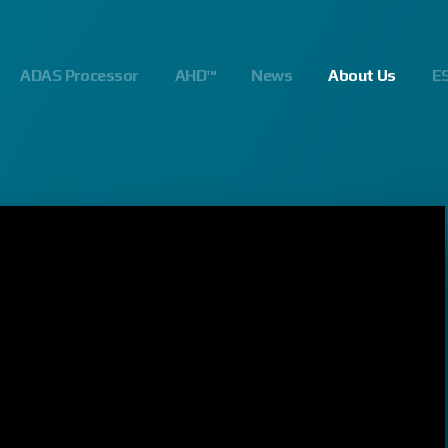
ADAS Processor
AHD™
News
About Us
E