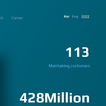
Kor
Eng
SG
Career
113
Maintaining customers
428