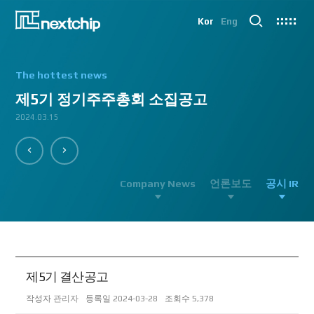
Kor
Eng
The hottest news
제5기 정기주주총회 소집공고
2024.03.15
2023.06.13
Company News
언론보도
공시 IR
제5기 결산공고
작성자
관리자
등록일
2024-03-28
조회수
5,378