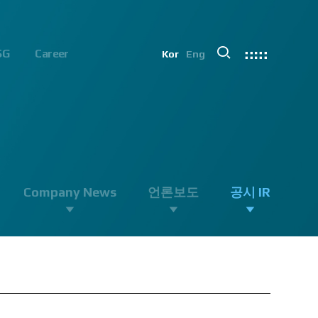
SG
Career
Kor
Eng
Company News
언론보도
공시 IR