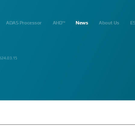
ADAS Processor
AHD™
News
About Us
E
06.13
024.03.15