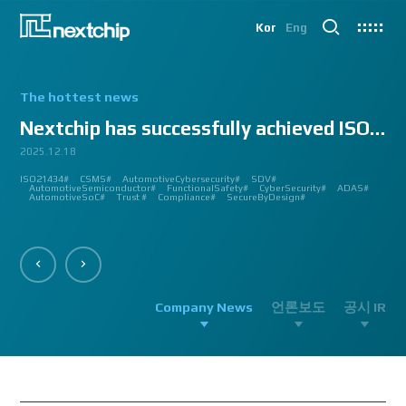
Kor
Eng
The hottest news
Nextchip has successfully achieved ISO/SAE 2143...
2025.12.18
2025.07.24
2025.06.18
2024.12.09
2024.10.14
2024.07.10
2024.06.03
2023.08.18
2023.08.01
2023.03.23
2023.03.22
2023.03.13
2023.03.09
2023.03.02
2023.03.02
2023.03.02
2023.02.27
2023.02.27
2023.02.24
2023.02.23
2023.02.23
2023.01.27
2023.01.26
2023.01.12
2022.12.12
2022.09.26
ISO21434#
AutomatedDriving#
GlobalSmallGiants#
Automotive#
#CMMI #DEV #MaturityModel #LV3 #Appraisal #VWAY#
#VisionProfessional #Automotive #Semiconductor #ImageSignalProcessing #ISP
#Upcoming #Event #Exhibition #Edge AI and Vision Alliance #Innovation #Forum
#Edge AI and Vision Alliance #AutoSens #Upcoming #Event #Exhibition #Detroit
#2023 #신상 #복지제도 #선택적 복지비 #여행 #교통비 #항공권 #숙박 #워터파크 #
#Vision Professional #복리후생제도 #시차 출퇴근 제도 #자율 출퇴근 제도 #
#삼일절 #대한독립만세#
#대전 #퓨처모빌리티 #KAIST #KAAMI #KATECH #넥스트칩 #NEXTCHIP #자율주행
#Edge #AI #Vision #AI #ADAS #SoC #ISP #NPU #Semiconductor #Automotive
#Vision Professional #nextchip #복리후생제도 #채용공고 #채용안내 #ISP
#Edge #AI #Vision #AI #ADAS #SoC #ISP #NPU #Semiconductor #Automotive
2023 신년 워크샵#
#Automotive #Autonomous #ISP #Vision #Professional #nextchip #World #class
CES#
#Vision #Professional | #NEXTCHIP CO.#
#izb #vw #international #supplier #fair #germany #wolfsburg #allerpark #hall3
ISP#
CSMS#
ADAS#
Nextchip#
넥스트칩#
aiMotive#
Nextchip#
AutomotiveCybersecurity#
VISION PROFESSIONAL#
Processors#
복지제도 #
Nextchip#
AutomotiveSemiconductor#
LTD. #Real #Edge #AI #Processor
Sensors#
ADAS#
NEXTCHIP#
SDV#
Summit#
Partnership#
IMAGE SIGNAL
#ADAS #SoC #소부장 #으뜸기업 #AutonomousDriving #nextchip#
#APACHE5 #Edge #Processor #AI #CNN #Object Detection #ADAS #AD #DMS
#Santa Clara #Edge #AI #In-cabin #Technology #ADAS #Edge Processor #Vision
놀이동산 #여가활동 #문화생활 #가족 #콘텐츠 렌즈 구매도 가능#
근무시간 #9 to 6 #Working Hour #Flexible hours #nextchip #ADAS
#VISION #PROCESSING #ISP #CFA #AUTONOMOUS #ADAS #AD #SOC #
#Autonomous #CNN #NN #Vision #Professional #Upcoming #Event #Exhibition#
#Semiconductor #ADAS #AHD #World-class ISP #World-best ISP#
#Autonomous #CNN #NN #Vision #Professional #Upcoming #Event #Exhibition#
#ISP #Image #Signal #Processing #HDR #8MP #CFA #RGGB #RGB #IR #Exhibition
PROCESSOR#
#Nextchip #Future #Vision #ISP #ADAS #NPU #Exhibition #AHD #Semiconductor
#3419A #isp #semiconductor #automotive #camera #sensing #adas #dms #dsm
AutomotiveSemiconductor#
AutomotiveInnovation#
GlobalInnovation#
VISION BASED PROCESSOR#
Korea1000Plus#
FunctionalSafety#
APACHE_U#
CyberSecurity#
PHOENIX#
ADAS#
#OMS #BSD #BSIS #FSD #APACHE_U #PHOENIX #Image Signal Processing #Vision
#Professional#
#Semiconductor #채용 공고 #모집 공고 #판교 #행복한 직장생활#
대전은성심당#
#Tokyo Big Sight #Japan #Semiconductor#
#Computer #Vision#
#apache5 #aeb #apacheU #rccg #cfa #color #filter #array#
AutomotiveSoC#
APACHE5#
Trust #
Compliance#
SecureByDesign#
#Processor #HDR #LFM #3DNR #High Quality Image #Automotive Camera
#InCabin #FrontView #SVM #AVM #SurroundView #RearView #Vision
#Professional #Innovative #Technology #nextchip#
Company News
언론보도
공시 IR