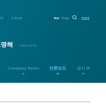
SG
Career
Kor
Eng
조명해
7.30
.09.26
2025.02.05
2023.04.20
Company News
언론보도
공시 IR