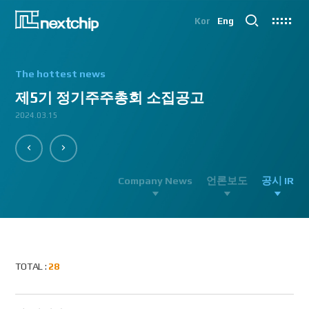
Kor
Eng
The hottest news
제5기 정기주주총회 소집공고
2024.03.15
2023.06.13
Company News
언론보도
공시 IR
TOTAL :
28