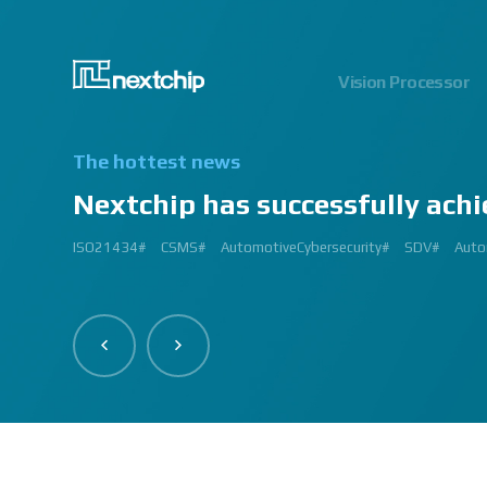
Vision Processor
The hottest news
Nextchip has successfully achi
2024.06.03
2023.03.13
2023.03.02
2023.01.12
2024.12.09
2023.02.27
2023.03.
2024.07
2023.02
2
ISO21434#
AutomatedDriving#
GlobalSmallGiants#
Automotive#
#CMMI #DEV #MaturityModel #LV3 #Appraisal #VWAY#
#VisionProfessional #Automotive #Semiconductor #ImageSi
#Upcoming #Event #Exhibition #Edge AI and Vision Alliance 
#Edge AI and Vision Alliance #AutoSens #Upcoming #Event #Exhi
#2023 #신상 #복지제도 #선택적 복지비 #여행 #교통비 #항공권
#Vision Professional #복리후생제도 #시차 출퇴근 제도 #자율 출퇴근 
#삼일절 #대한독립만세#
#대전 #퓨처모빌리티 #KAIST #KAAMI #KATECH #넥스트칩 #NEXTCH
#Edge #AI #Vision #AI #ADAS #SoC #ISP #NPU #Semiconductor 
#Vision Professional #nextchip #복리후생제도 #채용공고 #채용안내 #I
#Edge #AI #Vision #AI #ADAS #SoC #ISP #NPU #Semiconductor 
2023 신년 워크샵#
#Automotive #Autonomous #ISP #Vision #Professional #nextchi
CES#
#Vision #Professional | #NEXTCHIP CO.#
#izb #vw #international #supplier #fair #germany #wolfsburg 
ISP#
CSMS#
ADAS#
Nextchip#
넥스트칩#
aiMotive#
Nextchip#
AutomotiveCybersecurity#
VISION PROFESSIONAL#
Processors#
복지제도 #
Nextchip#
AutomotiveSemiconductor#
LTD. #Real #Edge #AI
Sensors#
ADAS#
NEXTCHIP#
SDV#
Summit#
Partners
Auto
I
#Image Signal Processing #Vision #Processor #HDR #LFM #3DNR
#filter #array#
#Technology #nextchip#