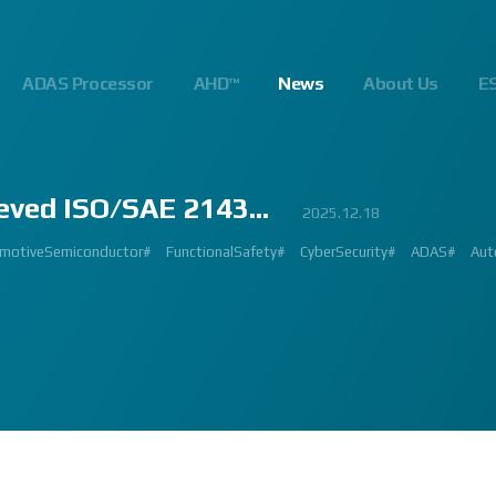
ADAS Processor
AHD™
News
About Us
E
eved ISO/SAE 2143...
23
.10
.24
023.02.23
2023.03.02
2023.03.02
2023.08.01
2025.06.18
2023.03.09
2023.01.26
2022.09.26
2022.12.12
2023.01.27
2023.03.22
2023.02.27
2023.02.23
2024.10.14
2025.07.24
2025.12.18
2023.08.18
gnalProcessing #ISP #ADAS #SoC #소부장 #으뜸기업 #AutonomousDriving #next
#Innovation #Forum #APACHE5 #Edge #Processor #AI #CNN #Object Detect
bition #Detroit #Santa Clara #Edge #AI #In-cabin #Technology #ADAS #Edge
 #숙박 #워터파크 #놀이동산 #여가활동 #문화생활 #가족 #콘텐츠 렌즈 구매도 
제도 #근무시간 #9 to 6 #Working Hour #Flexible hours #nextchip 
IP #자율주행 #VISION #PROCESSING #ISP #CFA #AUTONOMOUS #ADAS
#Automotive #Autonomous #CNN #NN #Vision #Professional #Upcoming #Ev
SP #Semiconductor #ADAS #AHD #World-class ISP #World-best ISP#
#Automotive #Autonomous #CNN #NN #Vision #Professional #Upcoming #Ev
p #World #class #ISP #Image #Signal #Processing #HDR #8MP #CFA #RGGB 
#allerpark #hall3 #3419A #isp #semiconductor #automotive #camera #sensi
 #Processor #Nextchip #Future #Vision #ISP #ADAS #NPU #Exhibition #AHD
hip#
motiveSemiconductor#
MAGE SIGNAL PROCESSOR#
GlobalInnovation#
AutomotiveInnovation#
Korea1000Plus#
FunctionalSafety#
VISION BASED PROCESSOR#
CyberSecurity#
APACHE_U#
ADAS#
Aut
PH
 #High Quality Image #Automotive Camera #InCabin #FrontView #SVM #AVM 