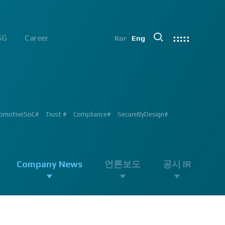
SG
Career
Kor
Eng
chip#
ion #ADAS #AD #DMS #OMS #BSD #BSIS #FSD #APACHE_U #PHOENIX
 Processor #Vision #Professional#
가능#
#ADAS #Semiconductor #채용 공고 #모집 공고 #판교 #행복한 직장생활#
 #AD #SOC #대전은성심당#
ent #Exhibition#
ent #Exhibition#
#RGB #IR #Exhibition #Tokyo Big Sight #Japan #Semiconductor#
ng #adas #dms #dsm #apache5 #aeb #apacheU #rccg #cfa #color
 #Semiconductor #Computer #Vision#
omotiveSoC#
OENIX#
APACHE5#
Trust #
Compliance#
SecureByDesign#
#SurroundView #RearView #Vision #Professional #Innovative
Company News
언론보도
공시 IR